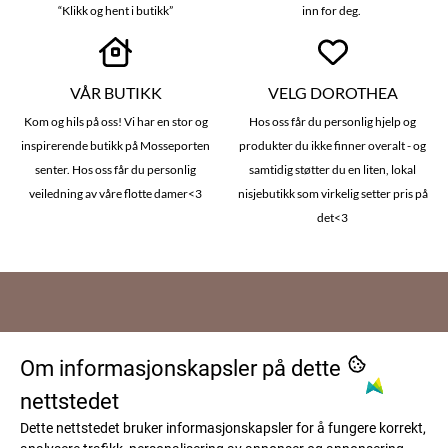
“Klikk og hent i butikk”
inn for deg.
VÅR BUTIKK
VELG DOROTHEA
Kom og hils på oss! Vi har en stor og
Hos oss får du personlig hjelp og
inspirerende butikk på Mosseporten
produkter du ikke finner overalt - og
senter. Hos oss får du personlig
samtidig støtter du en liten, lokal
veiledning av våre flotte damer<3
nisjebutikk som virkelig setter pris på
det<3
Om oss
Om informasjonskapsler på dette
Dorothea AS
Kundeservice
nettstedet
Patterødveien 2
Frakt og levering
Dette nettstedet bruker informasjonskapsler for å fungere korrekt,
Nyhetsbrev
1599 Moss