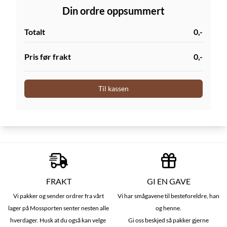
Din ordre oppsummert
Totalt
0,-
Pris før frakt
0,-
Til kassen
FRAKT
GI EN GAVE
Vi pakker og sender ordrer fra vårt
Vi har smågavene til besteforeldre, han
lager på Mossporten senter nesten alle
og henne.
hverdager. Husk at du også kan velge
Gi oss beskjed så pakker gjerne