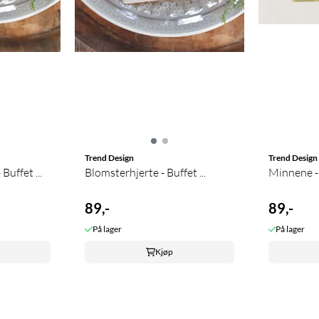
Trend Design
Trend Design
kke hva men hvem - Buffet ...
Blomsterhjerte - Buffet ...
M
89,-
89,-
På lager
På lager
Kjøp