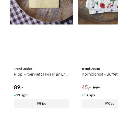
Trend Design
Trend Design
Pippi - "Serviett Hvis Man Er ...
Kornblomst - Buffet
89,-
45,-
89,-
På lager
På lager
Kjøp
Kjøp