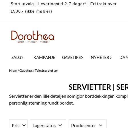
Stort utvalg
|
Leveringstid 2-7 dager*
|
Fri frakt over
Hopp til innhold
1500,- (ikke møbler)
SALG
KAMPANJE
GAVETIPS
NYHETER
DA
Hjem
/
Gavetips
/
Tekstservietter
SERVIETTER | S
Servietter er den lille detaljen som gjør borddekkingen kompl
personlig stemning rundt bordet.
Pris
Lagerstatus
Produsenter