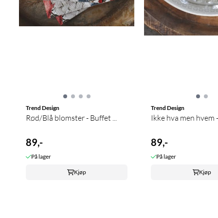
Trend Design
Trend Design
Rød/Blå blomster - Buffet ...
I
89,-
89,-
På lager
På lager
Kjøp
Kjøp