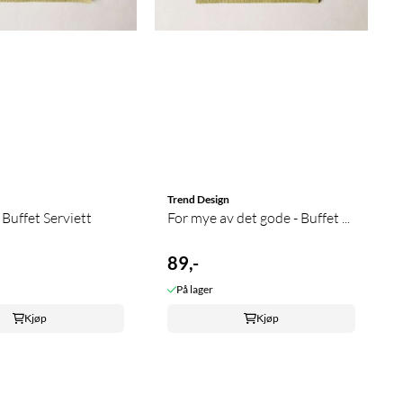
Trend Design
innene - Buffet Serviett
For mye av det gode - Buffet ...
89,-
På lager
Kjøp
Kjøp