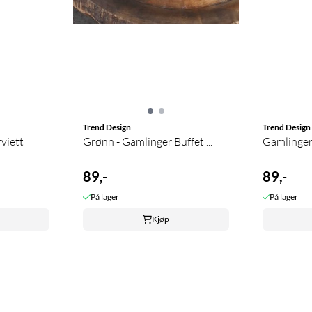
Trend Design
Trend Design
rviett
Grønn - Gamlinger Buffet ...
89,-
89,-
På lager
På lager
Kjøp