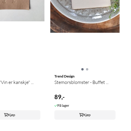
Trend Design
Dus Rosa "Vin er kanskje" ...
Stemorsblomster - Buffet ...
89,-
På lager
Kjøp
Kjøp