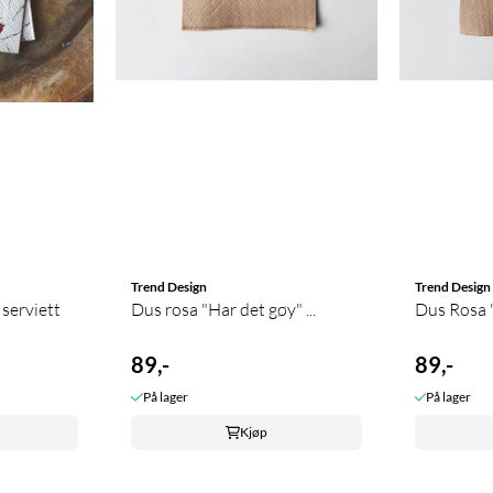
Trend Design
Trend Design
 serviett
Dus rosa "Har det gøy" ...
89,-
89,-
På lager
På lager
Kjøp