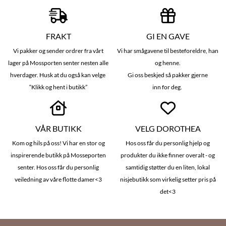
FRAKT
GI EN GAVE
Vi pakker og sender ordrer fra vårt
Vi har smågavene til besteforeldre, han
lager på Mossporten senter nesten alle
og henne.
hverdager. Husk at du også kan velge
Gi oss beskjed så pakker gjerne
“Klikk og hent i butikk”
inn for deg.
VÅR BUTIKK
VELG DOROTHEA
Kom og hils på oss! Vi har en stor og
Hos oss får du personlig hjelp og
inspirerende butikk på Mosseporten
produkter du ikke finner overalt - og
senter. Hos oss får du personlig
samtidig støtter du en liten, lokal
veiledning av våre flotte damer<3
nisjebutikk som virkelig setter pris på
det<3