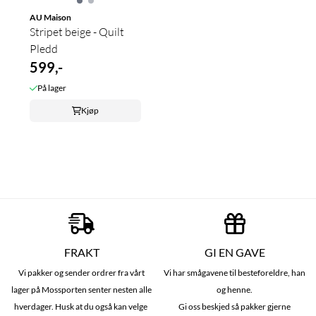
AU Maison
Stripet beige - Quilt
Pledd
599,-
På lager
Kjøp
FRAKT
GI EN GAVE
Vi pakker og sender ordrer fra vårt
Vi har smågavene til besteforeldre, han
lager på Mossporten senter nesten alle
og henne.
hverdager. Husk at du også kan velge
Gi oss beskjed så pakker gjerne