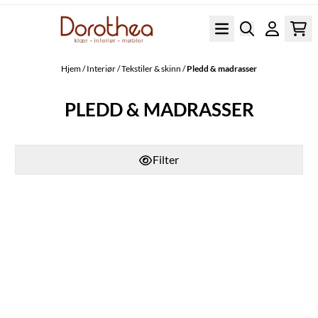
Hopp til innhold
Hjem
/
Interiør
/
Tekstiler & skinn
/
Pledd & madrasser
PLEDD & MADRASSER
Filter