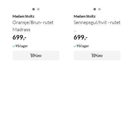
Madam Stoltz
Madam Stoltz
Oransje/Brun- rutet
Sennepsgul/hvit - rutet
Madrass
...
699,-
699,-
På lager
På lager
Kjøp
Kjøp