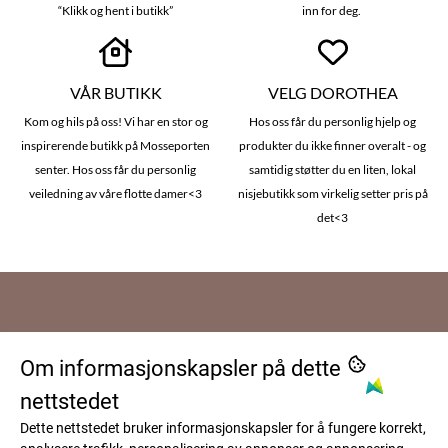
“Klikk og hent i butikk”
inn for deg.
VÅR BUTIKK
VELG DOROTHEA
Kom og hils på oss! Vi har en stor og
Hos oss får du personlig hjelp og
inspirerende butikk på Mosseporten
produkter du ikke finner overalt - og
senter. Hos oss får du personlig
samtidig støtter du en liten, lokal
veiledning av våre flotte damer<3
nisjebutikk som virkelig setter pris på
det<3
Om oss
Om informasjonskapsler på dette
Dorothea AS
Kundeservice
nettstedet
Patterødveien 2
Frakt og levering
Dette nettstedet bruker informasjonskapsler for å fungere korrekt,
Nyhetsbrev
1599 Moss