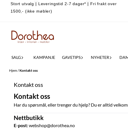
Stort utvalg
|
Leveringstid 2-7 dager*
|
Fri frakt over
Hopp til innhold
1500,- (ikke møbler)
SALG
KAMPANJE
GAVETIPS
NYHETER
DA
Hjem
/
Kontakt oss
Kontakt oss
Kontakt oss
Har du spørsmål, eller trenger du hjelp? Du er alltid velkom
Nettbutikk
E-post:
webshop@dorothea.no