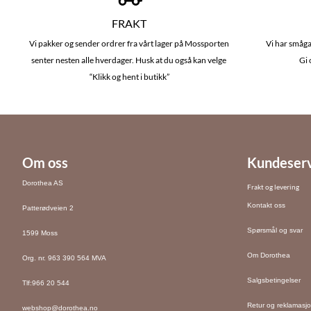
FRAKT
Vi pakker og sender ordrer fra vårt lager på Mossporten
Vi har småga
senter nesten alle hverdager. Husk at du også kan velge
Gi 
“Klikk og hent i butikk”
Om oss
Kundeser
Dorothea AS
Frakt og levering
Kontakt oss
Patterødveien 2
Spørsmål og svar
1599 Moss
Om Dorothea
Org. nr. 963 390 564 MVA
Salgsbetingelser
Tlf:
966 20 544
Retur og reklamasj
webshop@dorothea.no