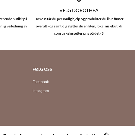
VELG DOROTHEA
irerende butikk på
Hos oss får du personlig hjelp og produkter du ikke finner
nlig veiledning av
overalt - og samtidig støtter du en liten, lokal nisjebutikk
som virkelig setter pris på det<3
FØLG OSS
Facebook
Instagram