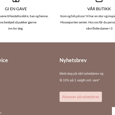
GI EN GAVE
VÅR BUTIKK
vene til besteforeldre, han og henne.
Kom og hils på oss! Vi har en stor og insp
oss beskjed så pakker gjerne
Mosseporten senter. Hos oss får du perso
inn for deg.
våre flotte damer<3
vice
Nyhetsbrev
M
eld deg på vårt nyhetsbrev og
få 10% på 1 valgfri ord. vare*
Abonner på nyhetsbrev
on