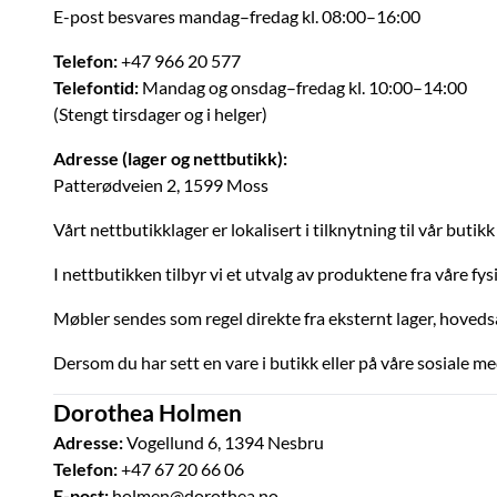
E-post besvares mandag–fredag kl. 08:00–16:00
Telefon:
+47 966 20 577
Telefontid:
Mandag og onsdag–fredag kl. 10:00–14:00
(Stengt tirsdager og i helger)
Adresse (lager og nettbutikk):
Patterødveien 2, 1599 Moss
Vårt nettbutikklager er lokalisert i tilknytning til vår buti
I nettbutikken tilbyr vi et utvalg av produktene fra våre fy
Møbler sendes som regel direkte fra eksternt lager, hoveds
Dersom du har sett en vare i butikk eller på våre sosiale me
Dorothea Holmen
Adresse:
Vogellund 6, 1394 Nesbru
Telefon:
+47 67 20 66 06
E-post:
holmen@dorothea.no