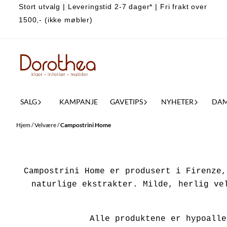
Stort utvalg
|
Leveringstid 2-7 dager*
|
Fri frakt over
Hopp til innhold
1500,- (ikke møbler)
SALG
KAMPANJE
GAVETIPS
NYHETER
DA
Hjem
/
Velvære
/
Campostrini Home
Campostrini Home er produsert i Firenze,
naturlige ekstrakter. Milde, herlig ve
Alle produktene er hypoalle