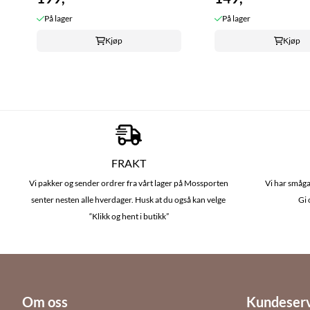
På lager
På lager
Kjøp
Kjøp
FRAKT
Vi pakker og sender ordrer fra vårt lager på Mossporten
Vi har småga
senter nesten alle hverdager. Husk at du også kan velge
Gi 
“Klikk og hent i butikk”
Om oss
Kundeser