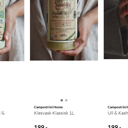
Campostrini Home
Campostrini
 &
Klesvask Klassisk 1L
Ull & Kash
199,-
199,-