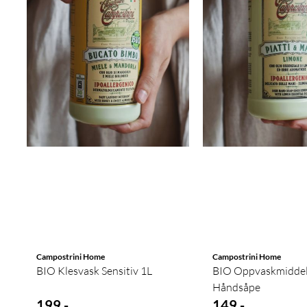
Campostrini Home
Campostrini Home
BIO Klesvask Sensitiv 1L
BIO Oppvaskmiddel
Håndsåpe
199,-
149,-