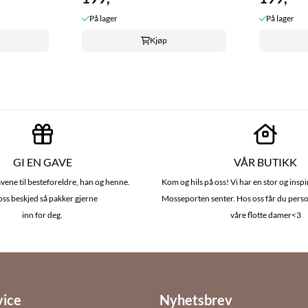
På lager
På lager
Kjøp
GI EN GAVE
VÅR BUTIKK
vene til besteforeldre, han og henne.
Kom og hils på oss! Vi har en stor og insp
oss beskjed så pakker gjerne
Mosseporten senter. Hos oss får du perso
inn for deg.
våre flotte damer<3
vice
Nyhetsbrev