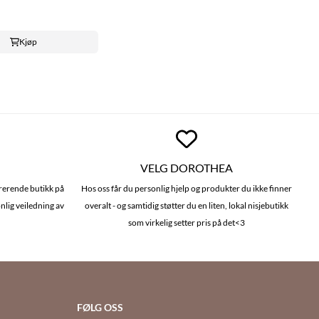
Kjøp
VELG DOROTHEA
irerende butikk på
Hos oss får du personlig hjelp og produkter du ikke finner
nlig veiledning av
overalt - og samtidig støtter du en liten, lokal nisjebutikk
som virkelig setter pris på det<3
FØLG OSS