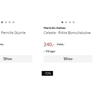
Marta du chateau
 Pernille Skjorte
Celeste - Rikke Bomullsbukse
240,-
9,-
799,-
På lager
Kjøp
Kjøp
-70%