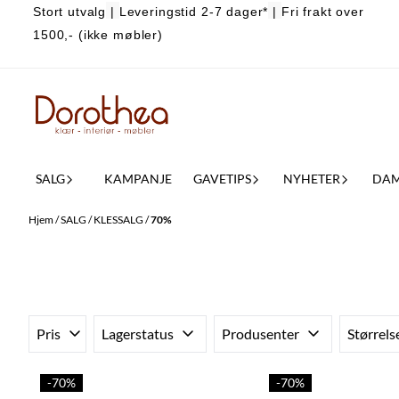
Stort utvalg
|
Leveringstid 2-7 dager*
|
Fri frakt over
Hopp til innhold
1500,- (ikke møbler)
SALG
KAMPANJE
GAVETIPS
NYHETER
DA
Hjem
/
SALG
/
KLESSALG
/
70%
Pris
Lagerstatus
Produsenter
Størrels
-70%
-70%