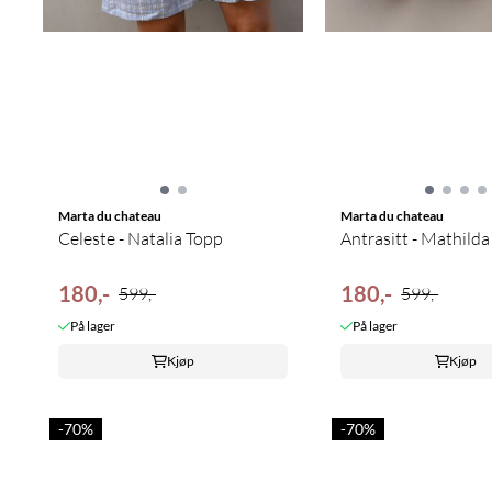
Marta du chateau
Marta du chateau
Celeste - Natalia Topp
Antrasitt - Mathild
180,-
180,-
599,-
599,-
På lager
På lager
Kjøp
Kjøp
-70%
-70%