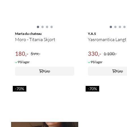
Marta du chateau
Y.A.S
Moro - Titania Skjørt
Yasromantica Langt 
180,-
330,-
599,-
1.100,-
På lager
På lager
Kjøp
Kjøp
-70%
-70%