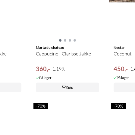
Marta du chateau
Nectar
akke
Cappucino - Clarisse Jakke
Coconut - 
360,-
450,-
1.199,-
1.
På lager
På lager
Kjøp
-70%
-70%