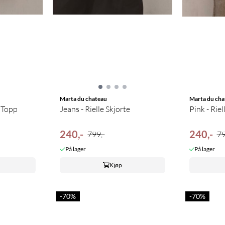
Marta du chateau
Marta du cha
a Topp
Jeans - Rielle Skjorte
Pink - Riel
240,-
240,-
799,-
79
På lager
På lager
Kjøp
-70%
-70%