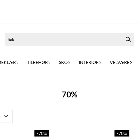
MEKLÆR
TILBEHØR
SKO
INTERIØR
VELVÆRE
70%
e
-70%
-70%