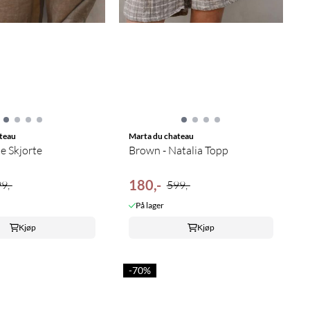
teau
Marta du chateau
le Skjorte
Brown - Natalia Topp
180,-
9,-
599,-
På lager
Kjøp
Kjøp
-70%