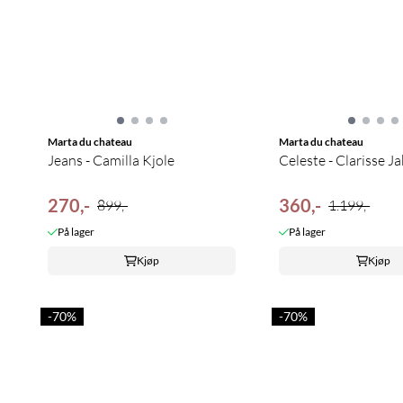
Marta du chateau
Marta du chateau
Jeans - Camilla Kjole
Celeste - Clarisse J
270,-
360,-
899,-
1.199,-
På lager
På lager
Kjøp
Kjøp
-70%
-70%