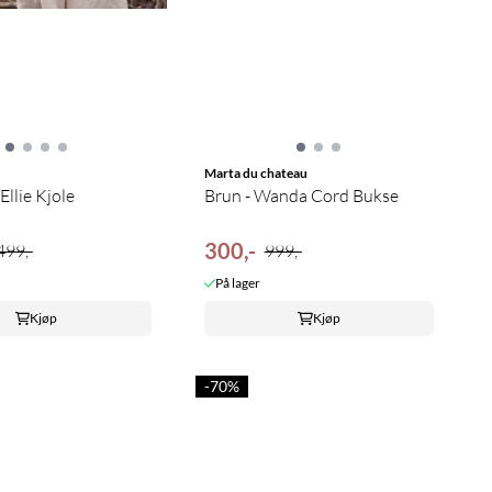
Marta du chateau
Ellie Kjole
Brun - Wanda Cord Bukse
300,-
499,-
999,-
På lager
Kjøp
Kjøp
-70%