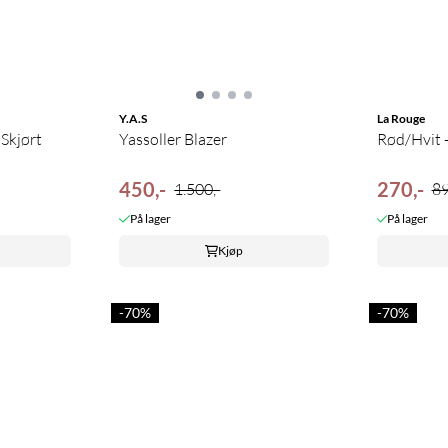
Y.A.S
La Rouge
Skjørt
Yassoller Blazer
Rød/Hvit -
450,-
270,-
1.500,-
89
På lager
På lager
Kjøp
-70%
-70%