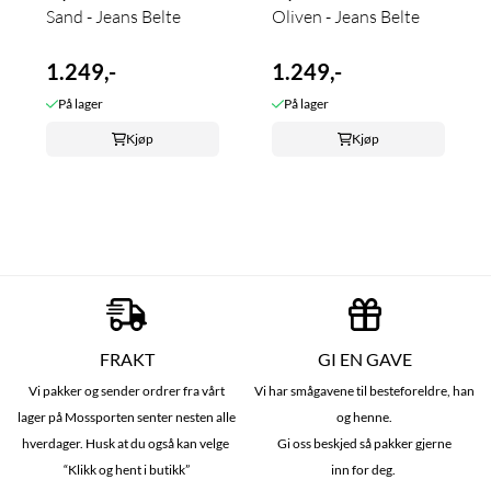
Sand - Jeans Belte
Oliven - Jeans Belte
1.249,-
1.249,-
På lager
På lager
Kjøp
Kjøp
FRAKT
GI EN GAVE
Vi pakker og sender ordrer fra vårt
Vi har smågavene til besteforeldre, han
lager på Mossporten senter nesten alle
og henne.
hverdager. Husk at du også kan velge
Gi oss beskjed så pakker gjerne
“Klikk og hent i butikk”
inn for deg.