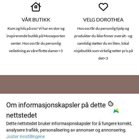
VÅR BUTIKK
VELG DOROTHEA
Kom og hils på oss! Vi har en stor og
Hos oss får du personlig hjelp og
inspirerende butikk på Mosseporten
produkter du ikke finner overalt - og
senter. Hos oss får du personlig
samtidig støtter du en liten, lokal
veiledning av våre flotte damer<3
nisjebutikk som virkelig setter pris på
det<3
Om oss
Om informasjonskapsler på dette
Dorothea AS
Kundeservice
nettstedet
Patterødveien 2
Frakt og levering
Dette nettstedet bruker informasjonskapsler for å fungere korrekt,
Nyhetsbrev
1599 Moss
analysere trafikk, personalisering av annonser og annonsering.
Kontakt oss
Juster innstillingene
FØLG OSS