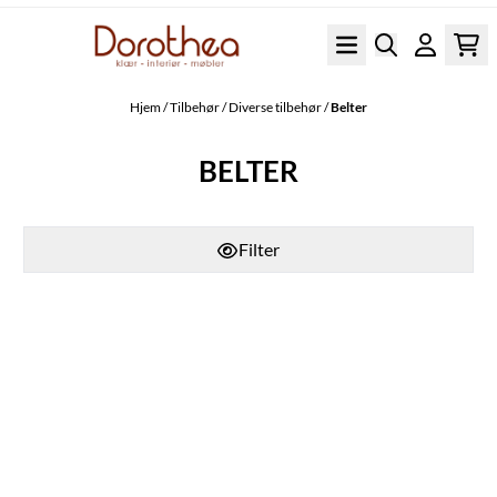
Hopp til innhold
Hjem
/
Tilbehør
/
Diverse tilbehør
/
Belter
BELTER
Filter