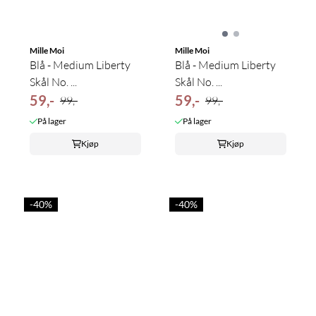
Mille Moi
Mille Moi
Blå - Medium Liberty
Blå - Medium Liberty
Skål No. ...
Skål No. ...
59,-
59,-
99,-
99,-
På lager
På lager
Kjøp
Kjøp
-40%
-40%