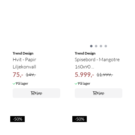
Trend Design
Trend Design
Hvit - Papir
Spisebord - Mangotre
Liljekonvall
160x90 ...
75,-
5.999,-
149,-
11.999,-
På lager
På lager
Kjøp
Kjøp
-50%
-50%