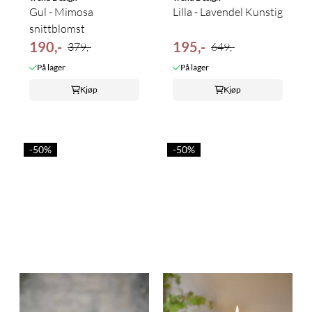
Gul - Mimosa
Lilla - Lavendel Kunstig
snittblomst
190,-
195,-
379,-
649,-
På lager
På lager
Kjøp
Kjøp
-50%
-50%