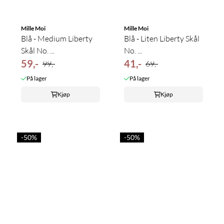
Mille Moi
Mille Moi
Blå - Medium Liberty
Blå - Liten Liberty Skål
Skål No. ...
No. ...
59,-
41,-
99,-
69,-
På lager
På lager
Kjøp
Kjøp
-50%
-50%