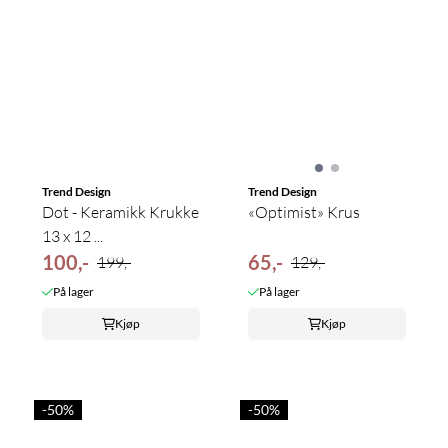
Trend Design
Trend Design
Dot - Keramikk Krukke
«Optimist» Krus
13 x 12 ...
100,-
65,-
199,-
129,-
På lager
På lager
Kjøp
Kjøp
-50%
-50%