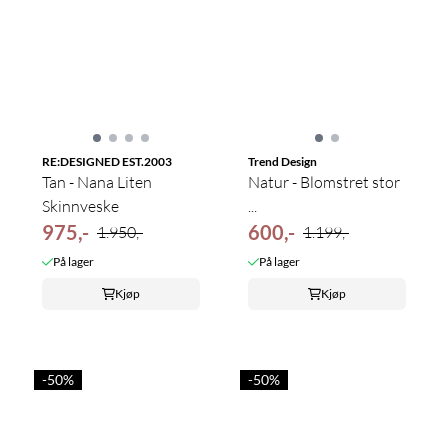
RE:DESIGNED EST.2003
Trend Design
Tan - Nana Liten
Natur - Blomstret stor
Skinnveske
...
975,-
600,-
1.950,-
1.199,-
På lager
På lager
Kjøp
Kjøp
-50%
-50%