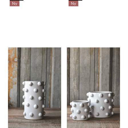
Ny
Ny