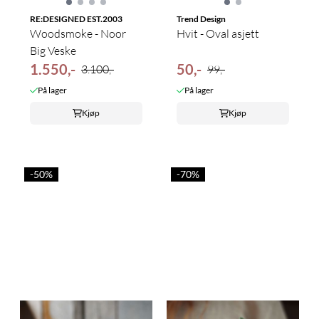
RE:DESIGNED EST.2003
Trend Design
Woodsmoke - Noor
Hvit - Oval asjett
Big Veske
1.550,-
50,-
3.100,-
99,-
På lager
På lager
Kjøp
Kjøp
-50%
-70%