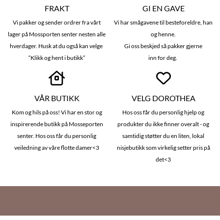
FRAKT
GI EN GAVE
Vi pakker og sender ordrer fra vårt
Vi har smågavene til besteforeldre, han
lager på Mossporten senter nesten alle
og henne.
hverdager. Husk at du også kan velge
Gi oss beskjed så pakker gjerne
“Klikk og hent i butikk”
inn for deg.
VÅR BUTIKK
VELG DOROTHEA
Kom og hils på oss! Vi har en stor og
Hos oss får du personlig hjelp og
inspirerende butikk på Mosseporten
produkter du ikke finner overalt - og
senter. Hos oss får du personlig
samtidig støtter du en liten, lokal
veiledning av våre flotte damer<3
nisjebutikk som virkelig setter pris på
det<3
Om oss