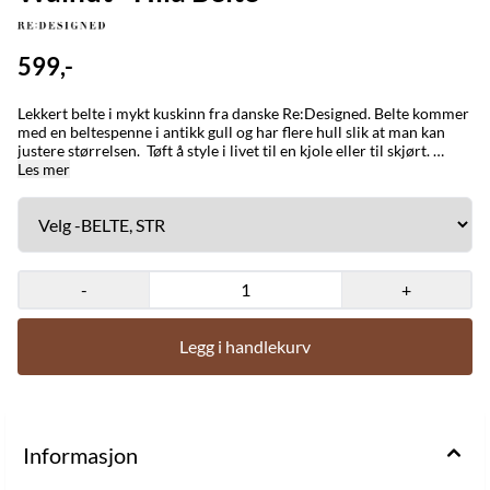
599,-
Lekkert belte i mykt kuskinn fra danske Re:Designed. Belte kommer
med en beltespenne i antikk gull og har flere hull slik at man kan
justere størrelsen. Tøft å style i livet til en kjole eller til skjørt.
Materiale : 100% kuskinn.
Les mer
-
+
Legg i handlekurv
Informasjon