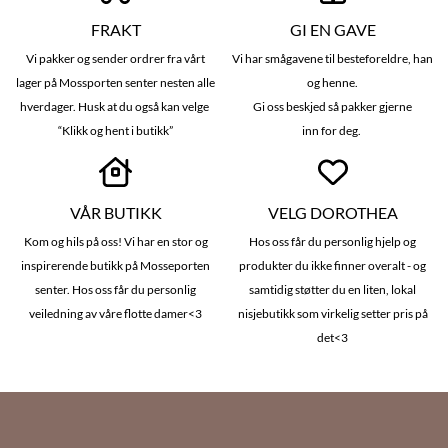
FRAKT
GI EN GAVE
Vi pakker og sender ordrer fra vårt
Vi har smågavene til besteforeldre, han
lager på Mossporten senter nesten alle
og henne.
hverdager. Husk at du også kan velge
Gi oss beskjed så pakker gjerne
“Klikk og hent i butikk”
inn for deg.
VÅR BUTIKK
VELG DOROTHEA
Kom og hils på oss! Vi har en stor og
Hos oss får du personlig hjelp og
inspirerende butikk på Mosseporten
produkter du ikke finner overalt - og
senter. Hos oss får du personlig
samtidig støtter du en liten, lokal
veiledning av våre flotte damer<3
nisjebutikk som virkelig setter pris på
det<3