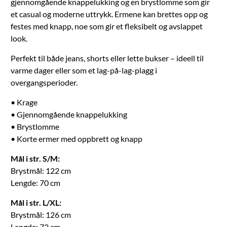
gjennomgående knappelukking og en brystlomme som gir
et casual og moderne uttrykk. Ermene kan brettes opp og
festes med knapp, noe som gir et fleksibelt og avslappet
look.
Perfekt til både jeans, shorts eller lette bukser – ideell til
varme dager eller som et lag-på-lag-plagg i
overgangsperioder.
• Krage
• Gjennomgående knappelukking
• Brystlomme
• Korte ermer med oppbrett og knapp
Mål i str. S/M:
Brystmål: 122 cm
Lengde: 70 cm
Mål i str. L/XL:
Brystmål: 126 cm
Lengde: 72 cm