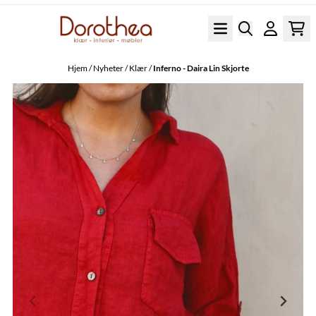
Hopp til innhold
Hjem
/
Nyheter
/
Klær
/
Inferno - Daira Lin Skjorte