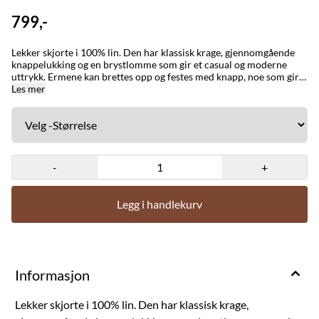
799,-
Lekker skjorte i 100% lin. Den har klassisk krage, gjennomgående
knappelukking og en brystlomme som gir et casual og moderne
uttrykk. Ermene kan brettes opp og festes med knapp, noe som gir
et fleksibelt og avslappet look. Perfekt til både jeans, shorts eller
Les mer
lette bukser – ideell til varme dager eller som et lag-på-lag-plagg i
overgangsperioder. • Krage • Gjennomgående knappelukking •
Brystlomme • Korte ermer med oppbrett og knapp Mål i str. S/M:
Brystmål: 122 cm Lengde: 70 cm Mål i str. L/XL: Brystmål: 126 cm
Lengde: 72 cm Materiale og vaskeanvisning: 100 % lin. Vaskes på 30
grader i maskin.
-
+
Legg i handlekurv
Informasjon
Lekker skjorte i 100% lin. Den har klassisk krage,