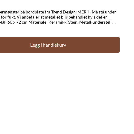
r på bordplate fra Trend Design. MERK! Må stå under
 behandlet hvis det er
Vekt: Bordplaten ca 10 kg Montering: Møbelet krever montering av bordplaten til understellet.
Legg i handlekurv