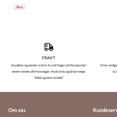
FRAKT
Vi pakker og sender ordrer fra vårt lager på Mossporten
Vi har småga
senter nesten alle hverdager. Husk at du også kan velge
Gi 
“Klikk og hent i butikk”
Om oss
Kundeser