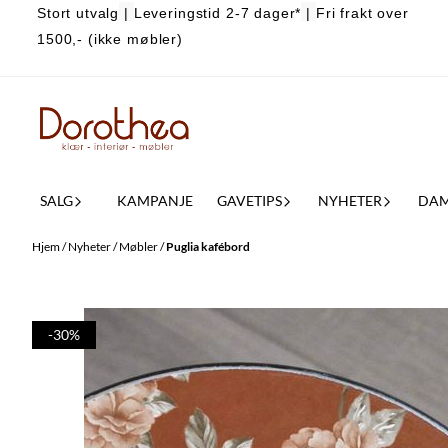
Stort utvalg
|
Leveringstid 2-7 dager*
|
Fri frakt over
Hopp til innhold
1500,- (ikke møbler)
SALG
KAMPANJE
GAVETIPS
NYHETER
DA
Hjem
/
Nyheter
/
Møbler
/
Puglia kafébord
-30%