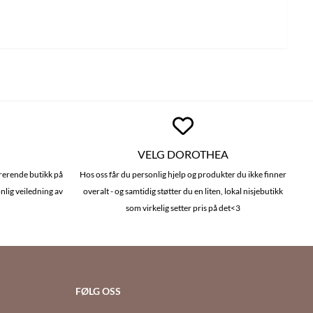
VELG DOROTHEA
irerende butikk på
Hos oss får du personlig hjelp og produkter du ikke finner
nlig veiledning av
overalt - og samtidig støtter du en liten, lokal nisjebutikk
som virkelig setter pris på det<3
FØLG OSS