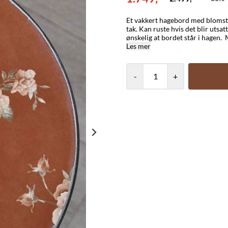
Et vakkert hagebord med blomstermønste
tak. Kan ruste hvis det blir utsatt for fukt. Vi anbefaler at metallet blir
ønskelig at bordet står i hagen. Mål: 60 x 72 cm Materiale: Keramikk. Stein. Metall-understell.
Les mer
-
+