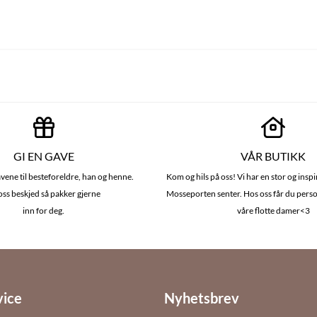
GI EN GAVE
VÅR BUTIKK
vene til besteforeldre, han og henne.
Kom og hils på oss! Vi har en stor og insp
oss beskjed så pakker gjerne
Mosseporten senter. Hos oss får du perso
inn for deg.
våre flotte damer<3
vice
Nyhetsbrev