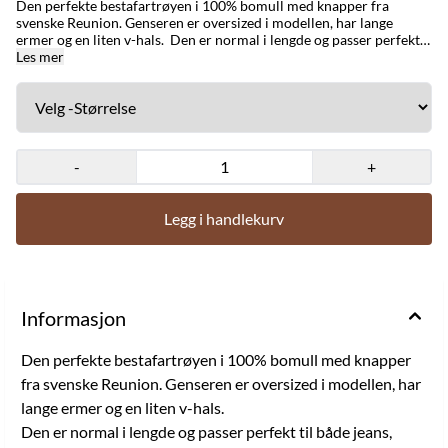
Den perfekte bestafartrøyen i 100% bomull med knapper fra
svenske Reunion. Genseren er oversized i modellen, har lange
ermer og en liten v-hals. Den er normal i lengde og passer perfekt
til både jeans, skjørt eller til kosebuksa. Bruk den under strikken på
Les mer
kalde dager eller som en t-skjorte med lang erm på varmere dager.
Mål ONESIZE: Lengde foran: ca 60 cm Lengde bak: ca 75 cm
Brystmål: ca 110 cm Ermlengde: ca 63 cm Materiale og
vaskeanvisning: 100% bomull. Vaskes på 30 grader i maskin.
-
+
Legg i handlekurv
Informasjon
Den perfekte bestafartrøyen i 100% bomull med knapper
fra svenske Reunion. Genseren er oversized i modellen, har
lange ermer og en liten v-hals.
Den er normal i lengde og passer perfekt til både jeans,