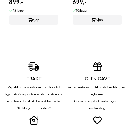
899,-
699,-
På lager
På lager
Kjøp
Kjøp
FRAKT
GI EN GAVE
Vi pakker og sender ordrer fra vårt
Vi har smågavene til besteforeldre, han
lager på Mossporten senter nesten alle
og henne.
hverdager. Husk at du også kan velge
Gi oss beskjed så pakker gjerne
“Klikk og hent i butikk”
inn for deg.