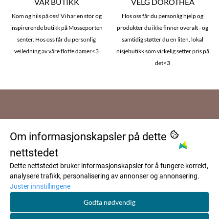
VÅR BUTIKK
VELG DOROTHEA
Kom og hils på oss! Vi har en stor og
Hos oss får du personlig hjelp og
inspirerende butikk på Mosseporten
produkter du ikke finner overalt - og
senter. Hos oss får du personlig
samtidig støtter du en liten, lokal
veiledning av våre flotte damer<3
nisjebutikk som virkelig setter pris på
det<3
Om oss
Om informasjonskapsler på dette
Dorothea AS
Kundeservice
nettstedet
Patterødveien 2
Frakt og levering
Dette nettstedet bruker informasjonskapsler for å fungere korrekt,
Nyhetsbrev
1599 Moss
analysere trafikk, personalisering av annonser og annonsering.
Kontakt oss
Juster innstillingene
FØLG OSS
Org. nr. 963 390 564 MVA
M
eld deg på vårt nyhetsbrev og
Spørsmål og svar
Godta nødvendig
få 10% på 1 valgfri ord. vare*
Tlf:
966 20 544
Facebook
Om Dorothea